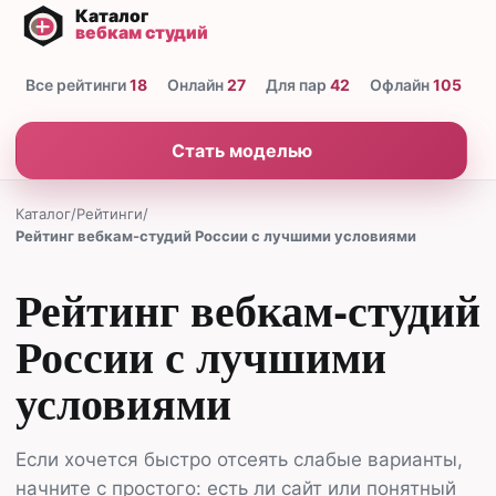
Все рейтинги
18
Онлайн
27
Для пар
42
Офлайн
105
Н
Стать моделью
Каталог
/
Рейтинги
/
Рейтинг вебкам-студий России с лучшими условиями
Рейтинг вебкам-студий
России с лучшими
условиями
Если хочется быстро отсеять слабые варианты,
начните с простого: есть ли сайт или понятный