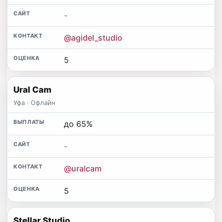
-
@agidel_studio
5
Ural Cam
Уфа · Офлайн
до 65%
-
@uralcam
5
Stellar Studio