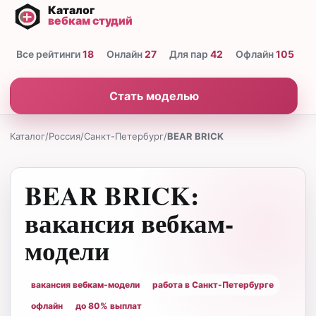
Все рейтинги
18
Онлайн
27
Для пар
42
Офлайн
105
Н
Стать моделью
Каталог
/
Россия
/
Санкт-Петербург
/
BEAR BRICK
BEAR BRICK:
вакансия вебкам-
модели
вакансия вебкам-модели
работа в Санкт-Петербурге
офлайн
до 80% выплат