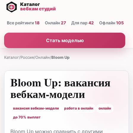
Все рейтинги
18
Онлайн
27
Для пар
42
Офлайн
105
Н
Стать моделью
Каталог
/
Россия
/
Онлайн
/
Bloom Up
Bloom Up: вакансия
вебкам-модели
вакансия вебкам-модели
работа в онлайн
онлайн
до 70% выплат
Bloom Up можно сравнить с другими