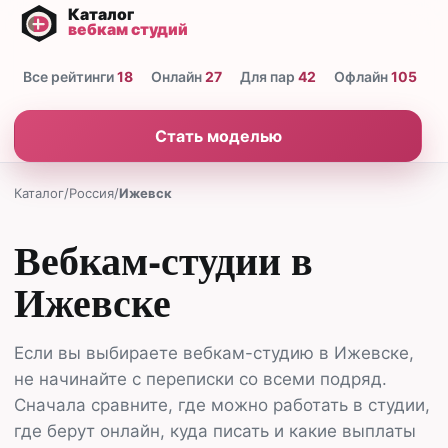
Все рейтинги
18
Онлайн
27
Для пар
42
Офлайн
105
Н
Стать моделью
Каталог
/
Россия
/
Ижевск
Вебкам-студии в
Ижевске
Если вы выбираете вебкам-студию в Ижевске,
не начинайте с переписки со всеми подряд.
Сначала сравните, где можно работать в студии,
где берут онлайн, куда писать и какие выплаты