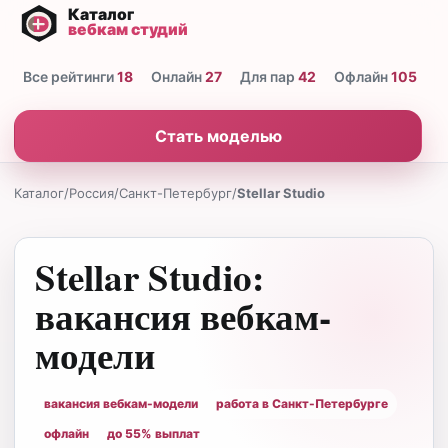
Все рейтинги
18
Онлайн
27
Для пар
42
Офлайн
105
Н
Стать моделью
Каталог
/
Россия
/
Санкт-Петербург
/
Stellar Studio
Stellar Studio:
вакансия вебкам-
модели
вакансия вебкам-модели
работа в Санкт-Петербурге
офлайн
до 55% выплат