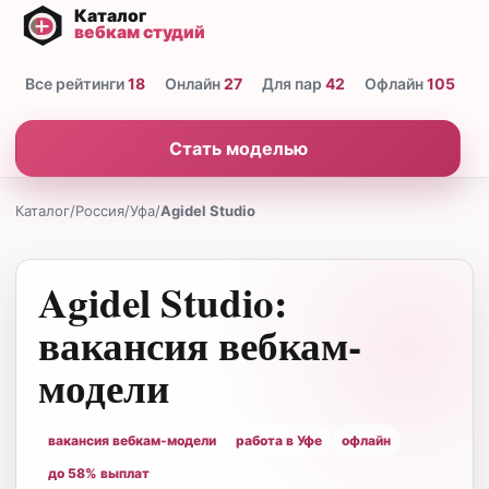
Все рейтинги
18
Онлайн
27
Для пар
42
Офлайн
105
Н
Стать моделью
Каталог
/
Россия
/
Уфа
/
Agidel Studio
Agidel Studio:
вакансия вебкам-
модели
вакансия вебкам-модели
работа в Уфе
офлайн
до 58% выплат