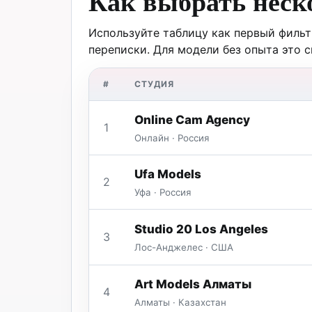
Как выбрать неск
Используйте таблицу как первый фильтр
переписки. Для модели без опыта это 
#
СТУДИЯ
Online Cam Agency
1
Онлайн · Россия
Ufa Models
2
Уфа · Россия
Studio 20 Los Angeles
3
Лос-Анджелес · США
Art Models Алматы
4
Алматы · Казахстан