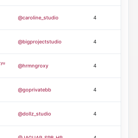
@caroline_studio
4
@bigprojectstudio
4
tyu
@hrmngroxy
4
@goprivatebb
4
@dollz_studio
4
@JAGUAR_SPB_HR
4