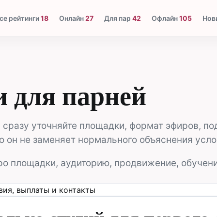
се рейтинги
18
Онлайн
27
Для пар
42
Офлайн
105
Нов
и для парней
, сразу уточняйте площадки, формат эфиров, 
но он не заменяет нормального объяснения усло
ро площадки, аудиторию, продвижение, обучени