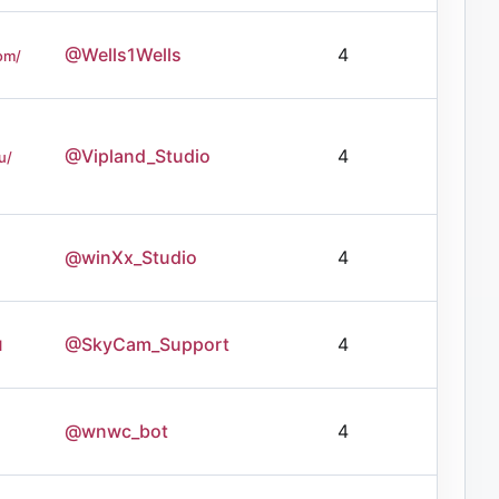
@Wells1Wells
4
om/
@Vipland_Studio
4
u/
@winXx_Studio
4
@SkyCam_Support
4
l
@wnwc_bot
4