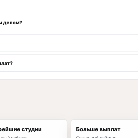
м делом?
плат?
рейшие студии
Больше выплат
нный рейтинг
Связанный рейтинг