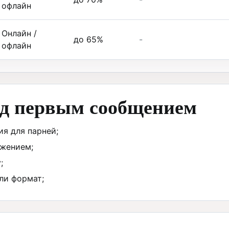
офлайн
Онлайн /
до 65%
-
офлайн
ед первым сообщением
я для парней;
ижением;
;
ли формат;