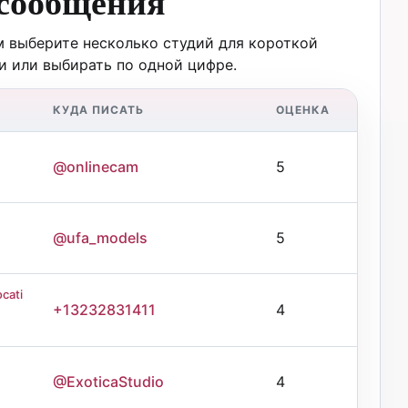
 сообщения
ом выберите несколько студий для короткой
и или выбирать по одной цифре.
КУДА ПИСАТЬ
ОЦЕНКА
@onlinecam
5
@ufa_models
5
cati
+13232831411
4
@ExoticaStudio
4