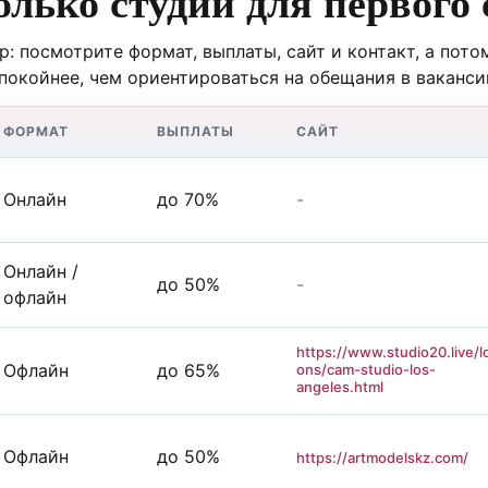
олько студий для первого
: посмотрите формат, выплаты, сайт и контакт, а пот
спокойнее, чем ориентироваться на обещания в ваканси
ФОРМАТ
ВЫПЛАТЫ
САЙТ
Онлайн
до 70%
-
Онлайн /
до 50%
-
офлайн
https://www.studio20.live/lo
Офлайн
до 65%
ons/cam-studio-los-
angeles.html
Офлайн
до 50%
https://artmodelskz.com/