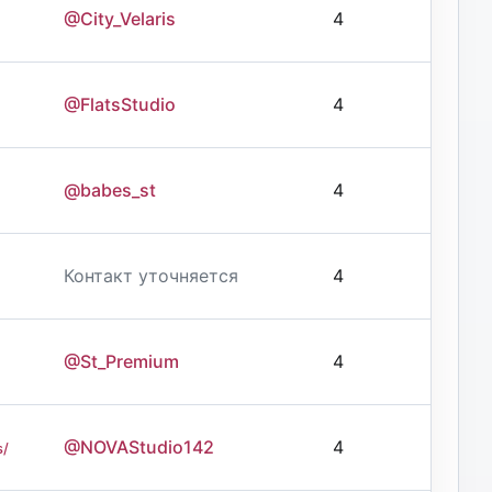
@City_Velaris
4
@FlatsStudio
4
@babes_st
4
Контакт уточняется
4
@St_Premium
4
@NOVAStudio142
4
s/