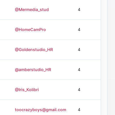
@Mermedia_stud
4
@HomeCamPro
4
@Goldenstudio_HR
4
@amberstudio_HR
4
@Iris_Kolibri
4
toocrazyboys@gmail.com
4