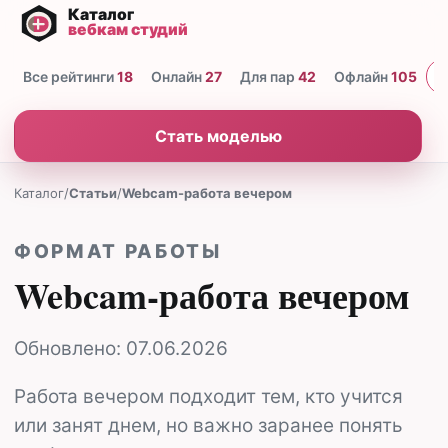
Все рейтинги
18
Онлайн
27
Для пар
42
Офлайн
105
Н
Стать моделью
Каталог
/
Статьи
/
Webcam-работа вечером
ФОРМАТ РАБОТЫ
Webcam-работа вечером
Обновлено:
07.06.2026
Работа вечером подходит тем, кто учится
или занят днем, но важно заранее понять