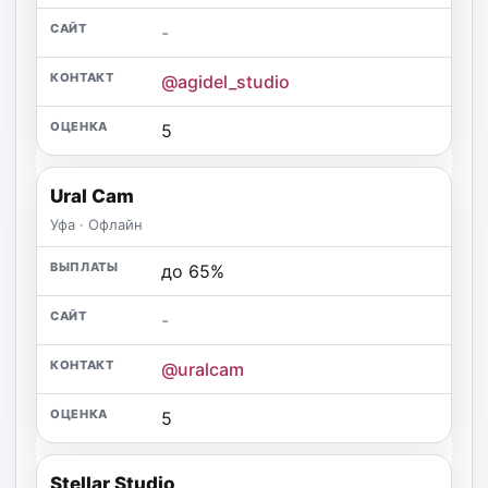
-
@agidel_studio
5
Ural Cam
Уфа · Офлайн
до 65%
-
@uralcam
5
Stellar Studio