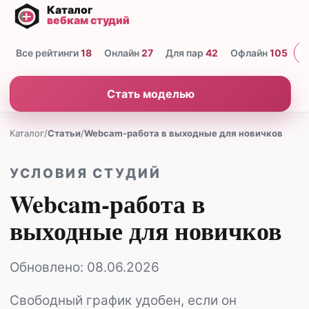
Все рейтинги
18
Онлайн
27
Для пар
42
Офлайн
105
Н
Стать моделью
Каталог
/
Статьи
/
Webcam-работа в выходные для новичков
УСЛОВИЯ СТУДИЙ
Webcam-работа в
выходные для новичков
Обновлено:
08.06.2026
Свободный график удобен, если он