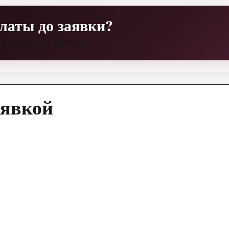
латы до заявки?
 формат вам удобен.
аявкой