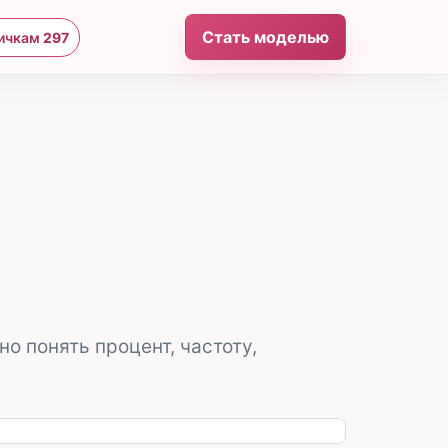
Стать моделью
ичкам
297
о понять процент, частоту,