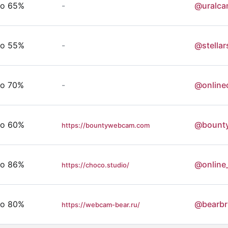
о 65%
-
@uralc
о 55%
-
@stellar
о 70%
-
@online
о 60%
@bount
https://bountywebcam.com
о 86%
@online
https://choco.studio/
о 80%
@bearbr
https://webcam-bear.ru/