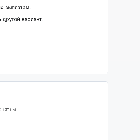
по выплатам.
 другой вариант.
онятны.