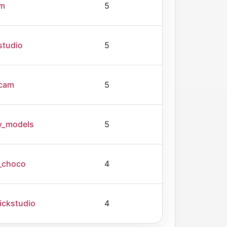
am
5
studio
5
cam
5
y_models
5
_choco
4
ickstudio
4