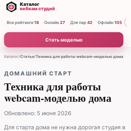
Все рейтинги
18
Онлайн
27
Для пар
42
Офлайн
105
Н
Стать моделью
Каталог
/
Статьи
/
Техника для работы webcam-моделью дома
ДОМАШНИЙ СТАРТ
Техника для работы
webcam-моделью дома
Обновлено:
5 июня 2026
Для старта дома не нужна дорогая студия в