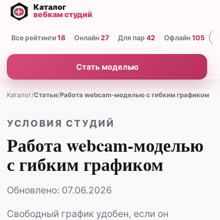
Все рейтинги
18
Онлайн
27
Для пар
42
Офлайн
105
Н
Стать моделью
Каталог
/
Статьи
/
Работа webcam-моделью с гибким графиком
УСЛОВИЯ СТУДИЙ
Работа webcam-моделью
с гибким графиком
Обновлено:
07.06.2026
Свободный график удобен, если он