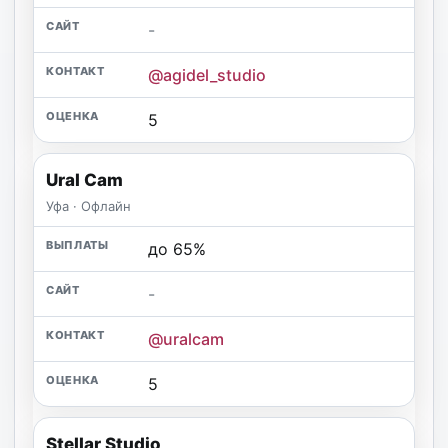
-
@agidel_studio
5
Ural Cam
Уфа · Офлайн
до 65%
-
@uralcam
5
Stellar Studio