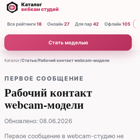
Все рейтинги
18
Онлайн
27
Для пар
42
Офлайн
105
Н
Стать моделью
Каталог
/
Статьи
/
Рабочий контакт webcam-модели
ПЕРВОЕ СООБЩЕНИЕ
Рабочий контакт
webcam-модели
Обновлено:
08.06.2026
Первое сообщение в webcam-студию не