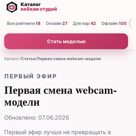
Все рейтинги
18
Онлайн
27
Для пар
42
Офлайн
105
Н
Стать моделью
Каталог
/
Статьи
/
Первая смена webcam-модели
ПЕРВЫЙ ЭФИР
Первая смена webcam-
модели
Обновлено:
07.06.2026
Первый эфир лучше не превращать в