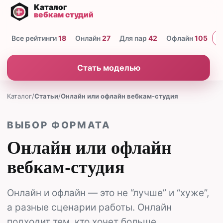
Все рейтинги
18
Онлайн
27
Для пар
42
Офлайн
105
Н
Стать моделью
Каталог
/
Статьи
/
Онлайн или офлайн вебкам-студия
ВЫБОР ФОРМАТА
Онлайн или офлайн
вебкам-студия
Онлайн и офлайн — это не “лучше” и “хуже”,
а разные сценарии работы. Онлайн
подходит тем, кто хочет больше