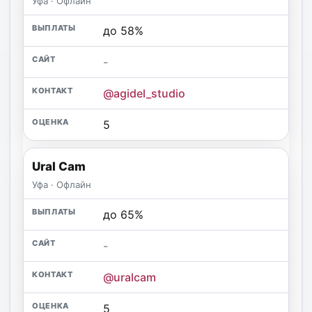
Уфа · Офлайн
до 58%
-
@agidel_studio
5
Ural Cam
Уфа · Офлайн
до 65%
-
@uralcam
5