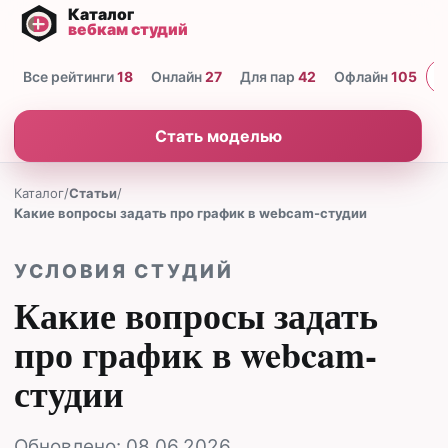
Все рейтинги
18
Онлайн
27
Для пар
42
Офлайн
105
Н
Стать моделью
Каталог
/
Статьи
/
Какие вопросы задать про график в webcam-студии
УСЛОВИЯ СТУДИЙ
Какие вопросы задать
про график в webcam-
студии
Обновлено:
08.06.2026