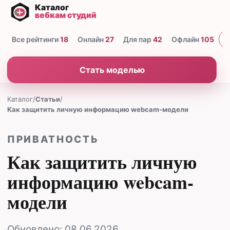
Все рейтинги
18
Онлайн
27
Для пар
42
Офлайн
105
Н
Стать моделью
Каталог
/
Статьи
/
Как защитить личную информацию webcam-модели
ПРИВАТНОСТЬ
Как защитить личную
информацию webcam-
модели
Обновлено:
08.06.2026