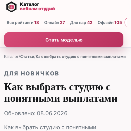
Все рейтинги
18
Онлайн
27
Для пар
42
Офлайн
105
Н
Стать моделью
Каталог
/
Статьи
/
Как выбрать студию с понятными выплатами
ДЛЯ НОВИЧКОВ
Как выбрать студию с
понятными выплатами
Обновлено:
08.06.2026
Как выбрать студию с понятными