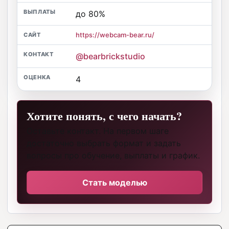
до 80%
https://webcam-bear.ru/
@bearbrickstudio
4
Хотите понять, с чего начать?
Оставьте контакт. На первом шаге
достаточно выбрать формат и задать
вопросы про обучение, выплаты и график.
Стать моделью