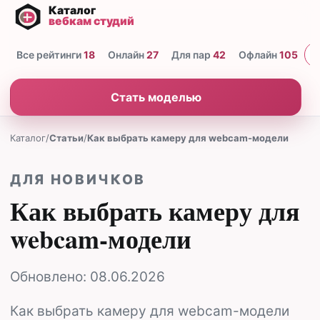
Все рейтинги
18
Онлайн
27
Для пар
42
Офлайн
105
Н
Стать моделью
Каталог
/
Статьи
/
Как выбрать камеру для webcam-модели
ДЛЯ НОВИЧКОВ
Как выбрать камеру для
webcam-модели
Обновлено:
08.06.2026
Как выбрать камеру для webcam-модели