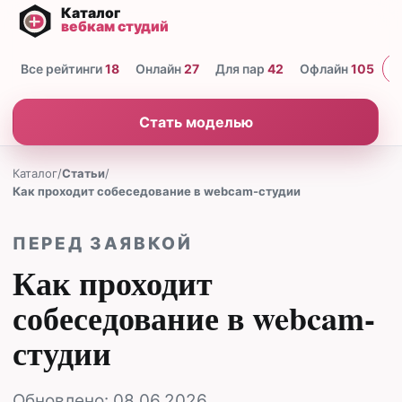
Все рейтинги
18
Онлайн
27
Для пар
42
Офлайн
105
Н
Стать моделью
Каталог
/
Статьи
/
Как проходит собеседование в webcam-студии
ПЕРЕД ЗАЯВКОЙ
Как проходит
собеседование в webcam-
студии
Обновлено:
08.06.2026