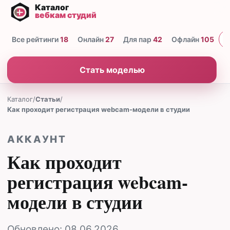
Все рейтинги
18
Онлайн
27
Для пар
42
Офлайн
105
Н
Стать моделью
Каталог
/
Статьи
/
Как проходит регистрация webcam-модели в студии
АККАУНТ
Как проходит
регистрация webcam-
модели в студии
Обновлено:
08.06.2026