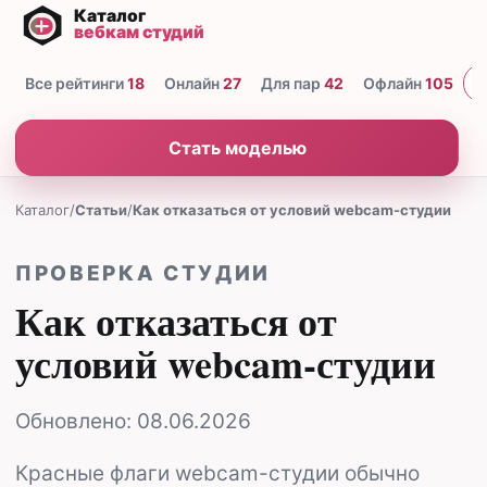
Все рейтинги
18
Онлайн
27
Для пар
42
Офлайн
105
Н
Стать моделью
Каталог
/
Статьи
/
Как отказаться от условий webcam-студии
ПРОВЕРКА СТУДИИ
Как отказаться от
условий webcam-студии
Обновлено:
08.06.2026
Красные флаги webcam-студии обычно