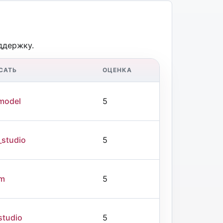
ддержку.
САТЬ
ОЦЕНКА
model
5
_studio
5
am
5
studio
5