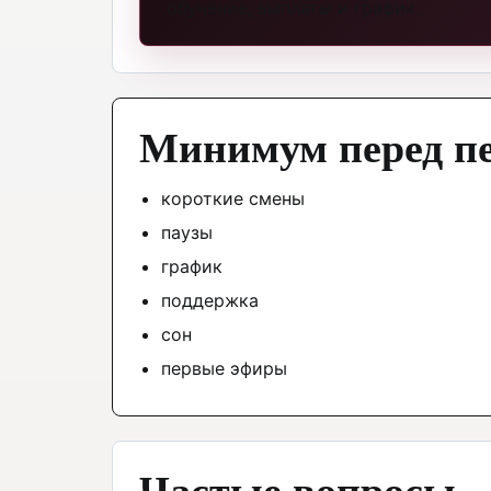
обучение, выплаты и график.
Минимум перед п
короткие смены
паузы
график
поддержка
сон
первые эфиры
Частые вопросы