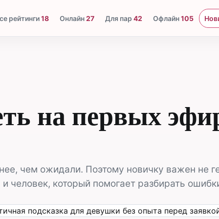
се рейтинги
18
Онлайн
27
Для пар
42
Офлайн
105
Нов
еть на первых эфи
нее, чем ожидали. Поэтому новичку важен не г
 и человек, который помогает разбирать ошибк