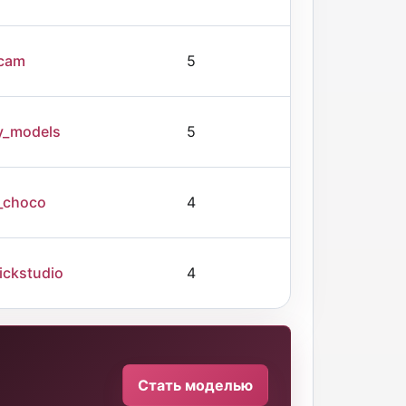
cam
5
y_models
5
_choco
4
ickstudio
4
Стать моделью