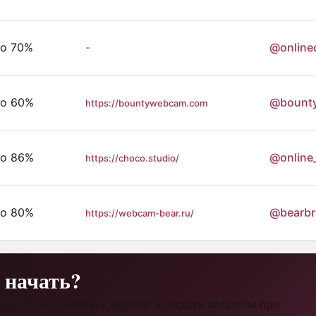
о 70%
-
@online
о 60%
@bount
https://bountywebcam.com
о 86%
@online
https://choco.studio/
о 80%
@bearbr
https://webcam-bear.ru/
о начать?
достаточно выбрать формат и задать вопросы про