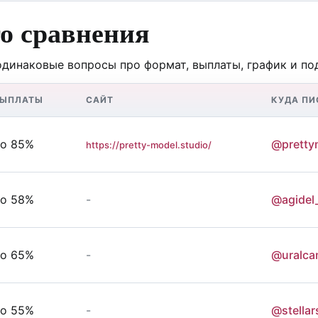
го сравнения
одинаковые вопросы про формат, выплаты, график и по
ВЫПЛАТЫ
САЙТ
КУДА ПИ
о 85%
@pretty
https://pretty-model.studio/
о 58%
-
@agidel
о 65%
-
@uralc
о 55%
-
@stellar