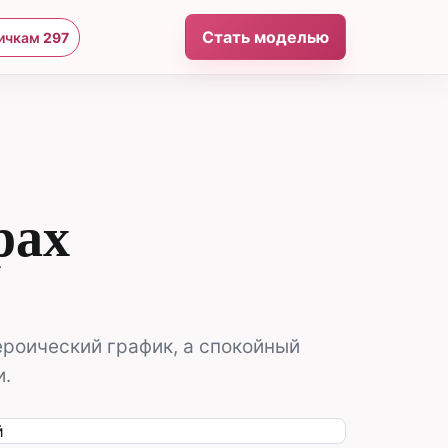
Стать моделью
ичкам
297
рах
ероический график, а спокойный
и.