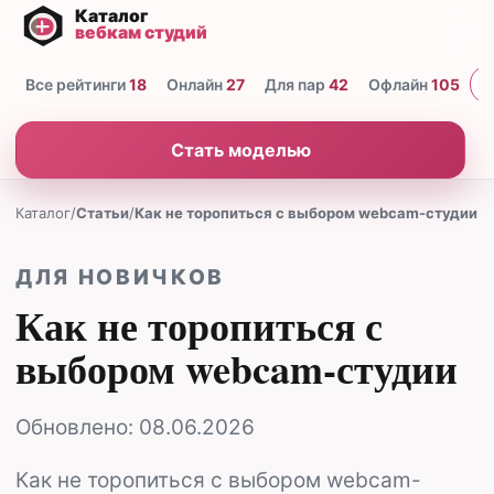
Все рейтинги
18
Онлайн
27
Для пар
42
Офлайн
105
Н
Стать моделью
Каталог
/
Статьи
/
Как не торопиться с выбором webcam-студии
ДЛЯ НОВИЧКОВ
Как не торопиться с
выбором webcam-студии
Обновлено:
08.06.2026
Как не торопиться с выбором webcam-