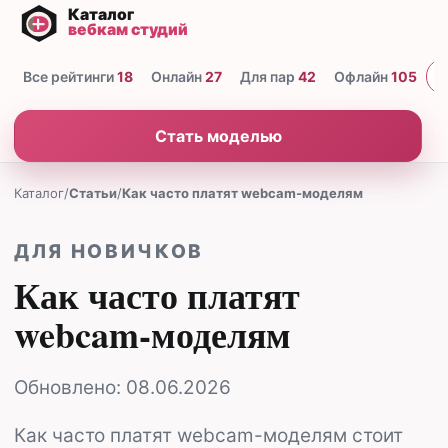
Все рейтинги
18
Онлайн
27
Для пар
42
Офлайн
105
Н
Стать моделью
Каталог
/
Статьи
/
Как часто платят webcam-моделям
ДЛЯ НОВИЧКОВ
Как часто платят
webcam-моделям
Обновлено:
08.06.2026
Как часто платят webcam-моделям стоит