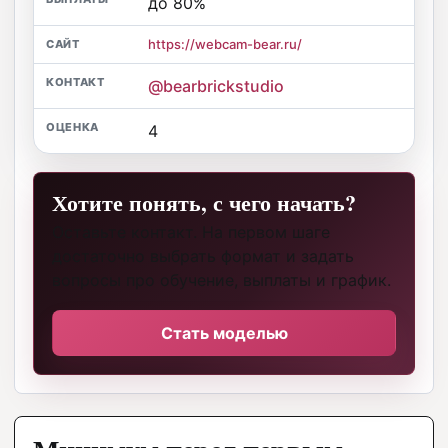
до 80%
https://webcam-bear.ru/
@bearbrickstudio
4
Хотите понять, с чего начать?
Оставьте контакт. На первом шаге
достаточно выбрать формат и задать
вопросы про обучение, выплаты и график.
Стать моделью