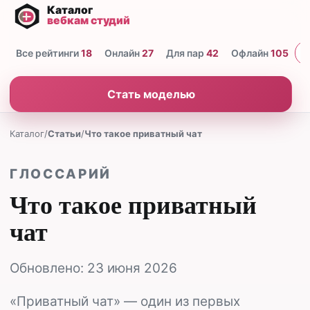
Все рейтинги
18
Онлайн
27
Для пар
42
Офлайн
105
Н
Стать моделью
Каталог
/
Статьи
/
Что такое приватный чат
ГЛОССАРИЙ
Что такое приватный
чат
Обновлено:
23 июня 2026
«Приватный чат» — один из первых