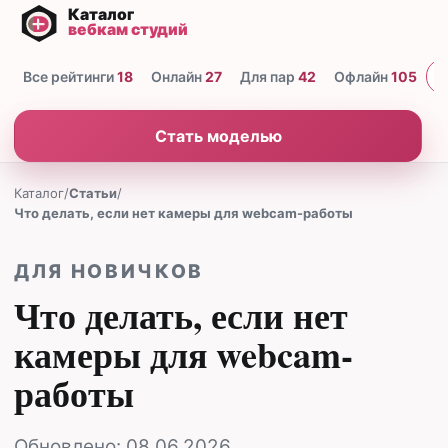
Все рейтинги
18
Онлайн
27
Для пар
42
Офлайн
105
Н
Стать моделью
Каталог
/
Статьи
/
Что делать, если нет камеры для webcam-работы
ДЛЯ НОВИЧКОВ
Что делать, если нет
камеры для webcam-
работы
Обновлено:
08.06.2026