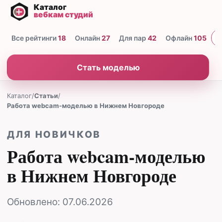
Все рейтинги
18
Онлайн
27
Для пар
42
Офлайн
105
Н
Стать моделью
Каталог
/
Статьи
/
Работа webcam-моделью в Нижнем Новгороде
ДЛЯ НОВИЧКОВ
Работа webcam-моделью
в Нижнем Новгороде
Обновлено:
07.06.2026