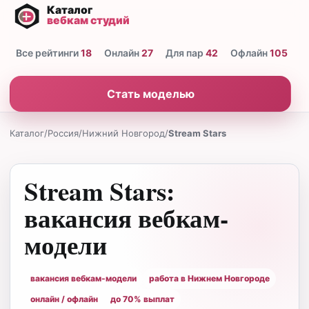
Все рейтинги
18
Онлайн
27
Для пар
42
Офлайн
105
Н
Стать моделью
Каталог
/
Россия
/
Нижний Новгород
/
Stream Stars
Stream Stars:
вакансия вебкам-
модели
вакансия вебкам-модели
работа в Нижнем Новгороде
онлайн / офлайн
до 70% выплат