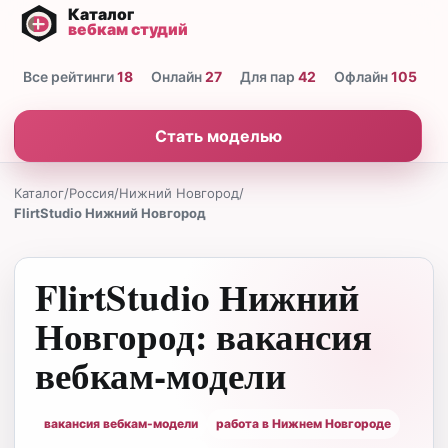
Все рейтинги
18
Онлайн
27
Для пар
42
Офлайн
105
Н
Стать моделью
Каталог
/
Россия
/
Нижний Новгород
/
FlirtStudio Нижний Новгород
FlirtStudio Нижний
Новгород: вакансия
вебкам-модели
вакансия вебкам-модели
работа в Нижнем Новгороде