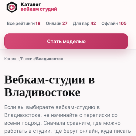
Все рейтинги
18
Онлайн
27
Для пар
42
Офлайн
105
Н
Стать моделью
Каталог
/
Россия
/
Владивосток
Вебкам-студии в
Владивостоке
Если вы выбираете вебкам-студию в
Владивостоке, не начинайте с переписки со
всеми подряд. Сначала сравните, где можно
работать в студии, где берут онлайн, куда писать