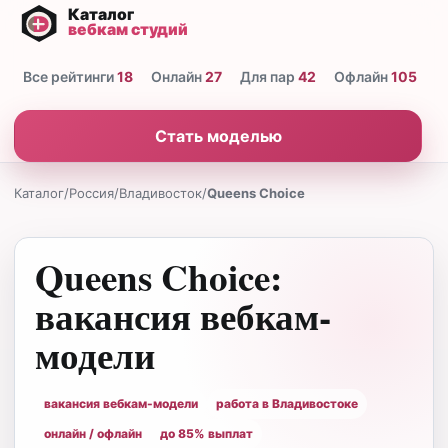
Все рейтинги
18
Онлайн
27
Для пар
42
Офлайн
105
Н
Стать моделью
Каталог
/
Россия
/
Владивосток
/
Queens Choice
Queens Choice:
вакансия вебкам-
модели
вакансия вебкам-модели
работа в Владивостоке
онлайн / офлайн
до 85% выплат