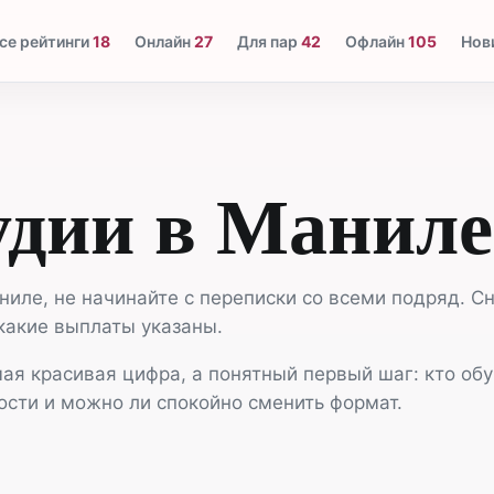
се рейтинги
18
Онлайн
27
Для пар
42
Офлайн
105
Нов
удии в Маниле
иле, не начинайте с переписки со всеми подряд. Сн
 какие выплаты указаны.
я красивая цифра, а понятный первый шаг: кто обуч
ости и можно ли спокойно сменить формат.