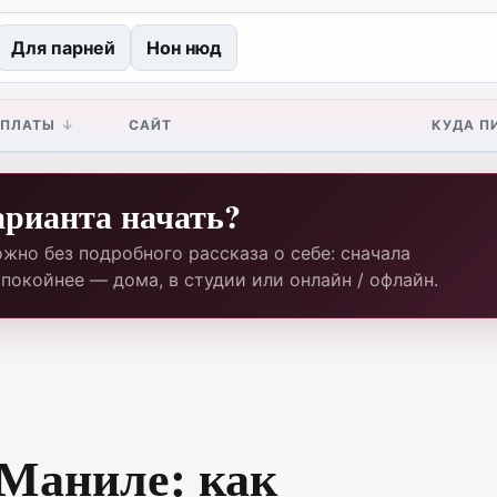
Для парней
Нон нюд
ПЛАТЫ
САЙТ
КУДА П
арианта начать?
жно без подробного рассказа о себе: сначала
покойнее — дома, в студии или онлайн / офлайн.
 Маниле: как