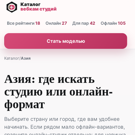
Все рейтинги
18
Онлайн
27
Для пар
42
Офлайн
105
Н
Стать моделью
Каталог
/
Азия
Азия: где искать
студию или онлайн-
формат
Выберите страну или город, где вам удобнее
начинать. Если рядом мало офлайн-вариантов,
сравните онлайн-студии отдельно: для новичка