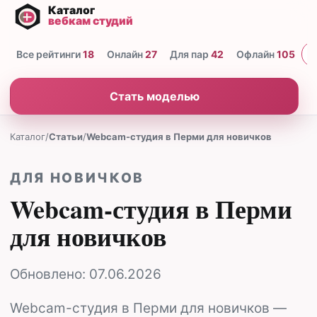
Все рейтинги
18
Онлайн
27
Для пар
42
Офлайн
105
Н
Стать моделью
Каталог
/
Статьи
/
Webcam-студия в Перми для новичков
ДЛЯ НОВИЧКОВ
Webcam-студия в Перми
для новичков
Обновлено:
07.06.2026
Webcam-студия в Перми для новичков —