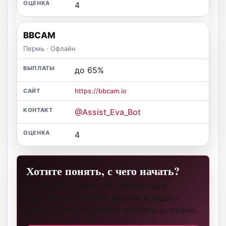
4
BBCAM
Пермь · Офлайн
до 65%
https://bbcam.io
@Assist_Eva_Bot
4
Хотите понять, с чего начать?
Оставьте контакт. На первом шаге
достаточно выбрать формат и задать
вопросы про обучение, выплаты и график.