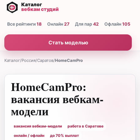
Все рейтинги
18
Онлайн
27
Для пар
42
Офлайн
105
Н
Стать моделью
Каталог
/
Россия
/
Саратов
/
HomeCamPro
HomeCamPro:
вакансия вебкам-
модели
вакансия вебкам-модели
работа в Саратове
онлайн / офлайн
до 70% выплат