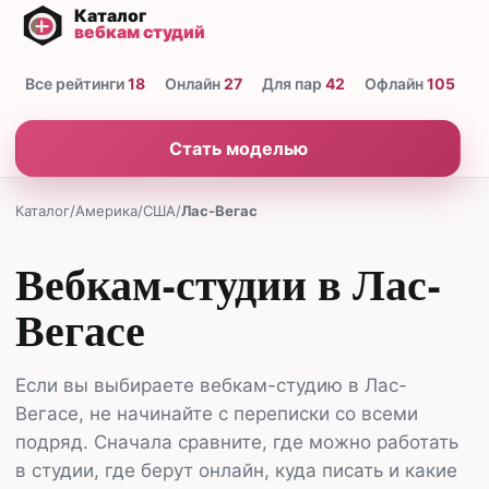
Все рейтинги
18
Онлайн
27
Для пар
42
Офлайн
105
Н
Стать моделью
Каталог
/
Америка
/
США
/
Лас-Вегас
Вебкам-студии в Лас-
Вегасе
Если вы выбираете вебкам-студию в Лас-
Вегасе, не начинайте с переписки со всеми
подряд. Сначала сравните, где можно работать
в студии, где берут онлайн, куда писать и какие