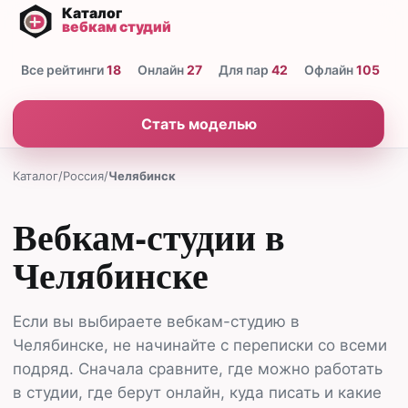
Все рейтинги
18
Онлайн
27
Для пар
42
Офлайн
105
Н
Стать моделью
Каталог
/
Россия
/
Челябинск
Вебкам-студии в
Челябинске
Если вы выбираете вебкам-студию в
Челябинске, не начинайте с переписки со всеми
подряд. Сначала сравните, где можно работать
в студии, где берут онлайн, куда писать и какие