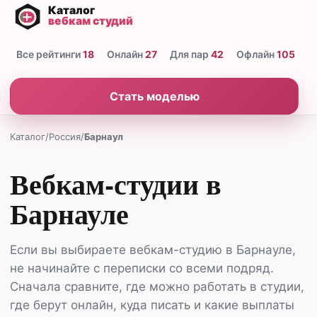
Все рейтинги
18
Онлайн
27
Для пар
42
Офлайн
105
Н
Стать моделью
Каталог
/
Россия
/
Барнаул
Вебкам-студии в
Барнауле
Если вы выбираете вебкам-студию в Барнауле,
не начинайте с переписки со всеми подряд.
Сначала сравните, где можно работать в студии,
где берут онлайн, куда писать и какие выплаты