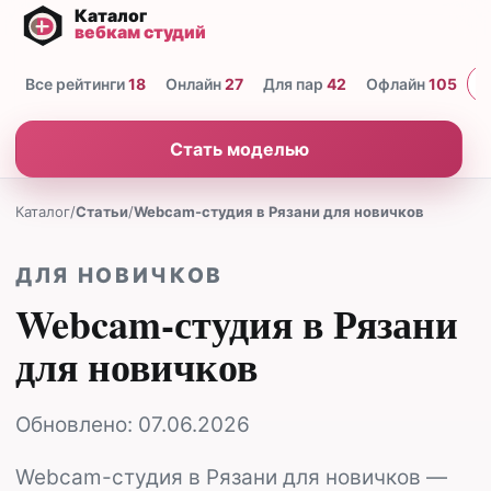
Все рейтинги
18
Онлайн
27
Для пар
42
Офлайн
105
Н
Стать моделью
Каталог
/
Статьи
/
Webcam-студия в Рязани для новичков
ДЛЯ НОВИЧКОВ
Webcam-студия в Рязани
для новичков
Обновлено:
07.06.2026
Webcam-студия в Рязани для новичков —