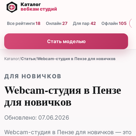
Все рейтинги
18
Онлайн
27
Для пар
42
Офлайн
105
Н
Стать моделью
Каталог
/
Статьи
/
Webcam-студия в Пензе для новичков
ДЛЯ НОВИЧКОВ
Webcam-студия в Пензе
для новичков
Обновлено:
07.06.2026
Webcam-студия в Пензе для новичков — это