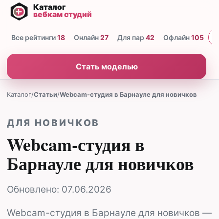
Все рейтинги
18
Онлайн
27
Для пар
42
Офлайн
105
Н
Стать моделью
Каталог
/
Статьи
/
Webcam-студия в Барнауле для новичков
ДЛЯ НОВИЧКОВ
Webcam-студия в
Барнауле для новичков
Обновлено:
07.06.2026
Webcam-студия в Барнауле для новичков —