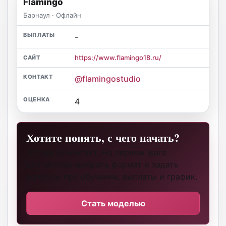
Flamingo
Барнаул · Офлайн
-
https://www.flamingo18.ru/
@flamingostudio
4
Хотите понять, с чего начать?
Оставьте контакт. На первом шаге
достаточно выбрать формат и задать
вопросы про обучение, выплаты и график.
Стать моделью