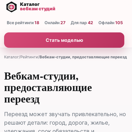
Все рейтинги
18
Онлайн
27
Для пар
42
Офлайн
105
Н
Стать моделью
Каталог
/
Рейтинги
/
Вебкам-студии, предоставляющие переезд
Вебкам-студии,
предоставляющие
переезд
Переезд может звучать привлекательно, но
решают детали: город, дорога, жилье,
удержания, срок обязательств и