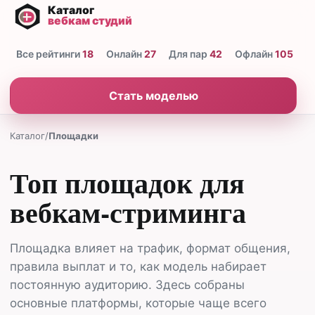
Все рейтинги
18
Онлайн
27
Для пар
42
Офлайн
105
Н
Стать моделью
Каталог
/
Площадки
Топ площадок для
вебкам-стриминга
Площадка влияет на трафик, формат общения,
правила выплат и то, как модель набирает
постоянную аудиторию. Здесь собраны
основные платформы, которые чаще всего