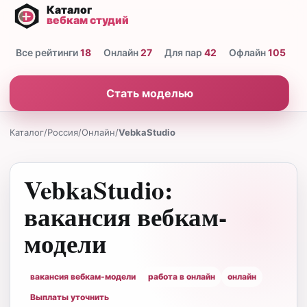
Все рейтинги
18
Онлайн
27
Для пар
42
Офлайн
105
Н
Стать моделью
Каталог
/
Россия
/
Онлайн
/
VebkaStudio
VebkaStudio:
вакансия вебкам-
модели
вакансия вебкам-модели
работа в онлайн
онлайн
Выплаты уточнить