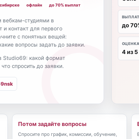
осибирске
офлайн
до 70% выплат
ВЫПЛА
и вебкам-студиями в
до 70
т и контакт для первого
ачните с понятных вещей:
ОЦЕНК
какие вопросы задать до заявки.
4 из 5
в Studio69: какой формат
 что спросить до заявки.
69nsk
Потом задайте вопросы
Спросите про график, комиссии, обучение,