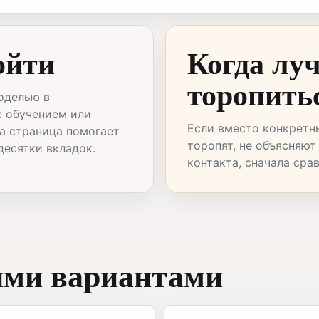
ойти
Когда лу
торопить
оделью в
с обучением или
Если вместо конкретн
а страница помогает
торопят, не объясняют
десятки вкладок.
контакта, сначала сра
ими вариантами