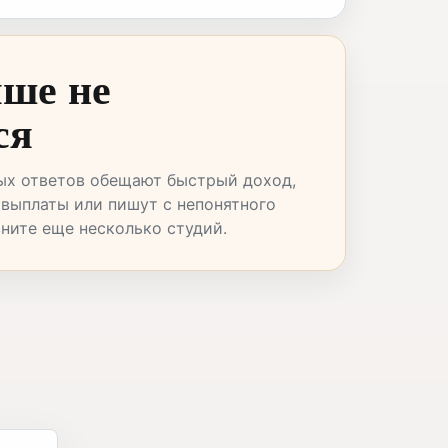
чше не
ся
ых ответов обещают быстрый доход,
 выплаты или пишут с непонятного
вните еще несколько студий.