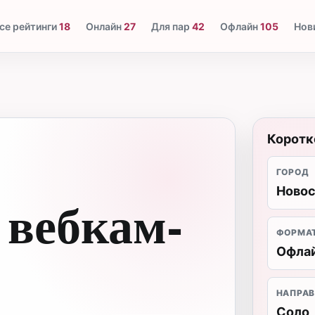
се рейтинги
18
Онлайн
27
Для пар
42
Офлайн
105
Нов
Коротк
ГОРОД
Ново
 вебкам-
ФОРМА
Офла
НАПРАВ
Соло