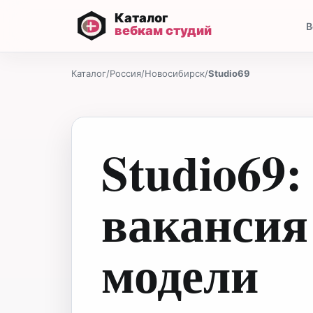
В
Каталог
/
Россия
/
Новосибирск
/
Studio69
Studio69:
вакансия
модели