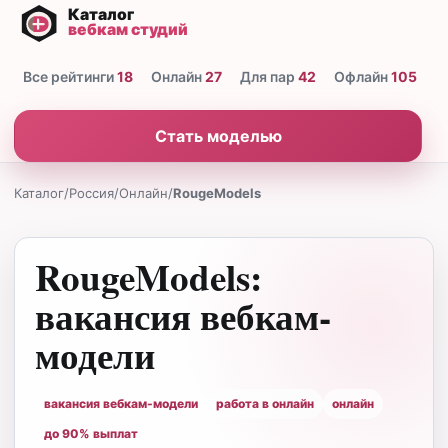
Все рейтинги
18
Онлайн
27
Для пар
42
Офлайн
105
Н
Стать моделью
Каталог
/
Россия
/
Онлайн
/
RougeModels
RougeModels:
вакансия вебкам-
модели
вакансия вебкам-модели
работа в онлайн
онлайн
до 90% выплат