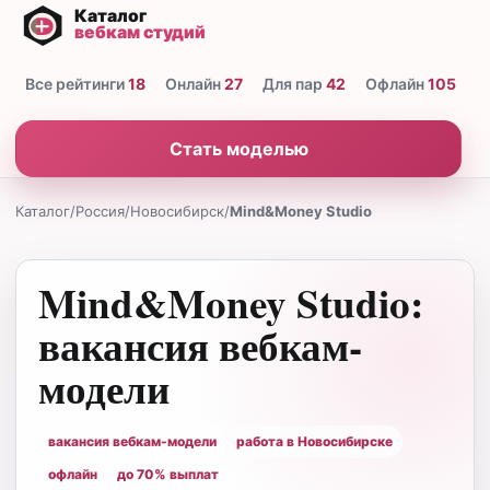
Все рейтинги
18
Онлайн
27
Для пар
42
Офлайн
105
Н
Стать моделью
Каталог
/
Россия
/
Новосибирск
/
Mind&Money Studio
Mind&Money Studio:
вакансия вебкам-
модели
вакансия вебкам-модели
работа в Новосибирске
офлайн
до 70% выплат