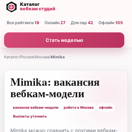
Все рейтинги
18
Онлайн
27
Для пар
42
Офлайн
105
Н
Стать моделью
Каталог
/
Россия
/
Москва
/
Mimika
Mimika: вакансия
вебкам-модели
вакансия вебкам-модели
работа в Москве
офлайн
Выплаты уточнить
Mimika можно сравнить с другими вебкам-