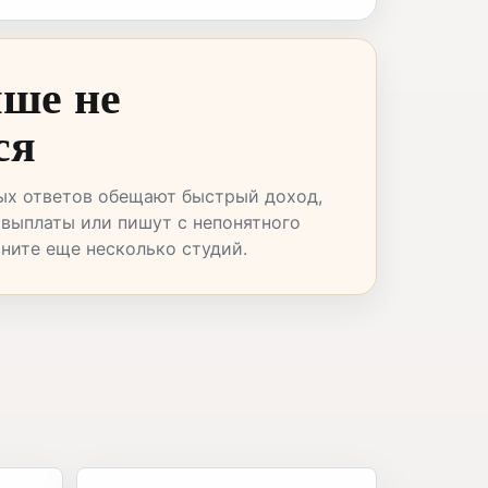
чше не
ся
ых ответов обещают быстрый доход,
 выплаты или пишут с непонятного
вните еще несколько студий.