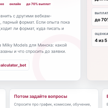
ске
онлайн
до 70% выплат
ВЫПЛА
авнить с другими вебкам-
до 70
, парный формат. Если опыта пока
ходит ли формат, куда писать и
ОЦЕНК
4 из 5
в Milky Models для Минска: какой
азаны и что спросить до заявки.
alculator_bot
Потом задайте вопросы
Спросите про график, комиссии, обучение,