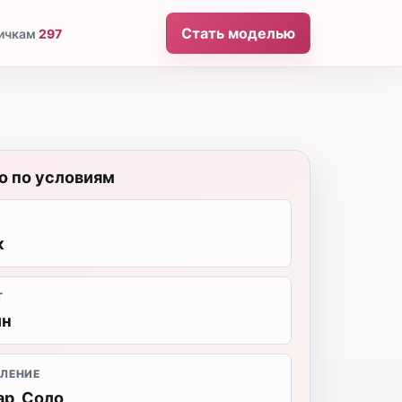
Стать моделью
ичкам
297
о по условиям
к
Т
йн
ЛЕНИЕ
ар, Соло