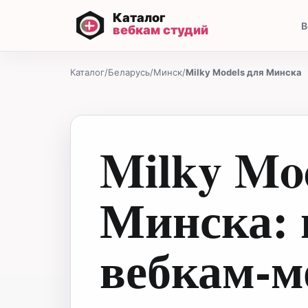
В
Каталог
/
Беларусь
/
Минск
/
Milky Models для Минска
Milky Mo
Минска: 
вебкам-м