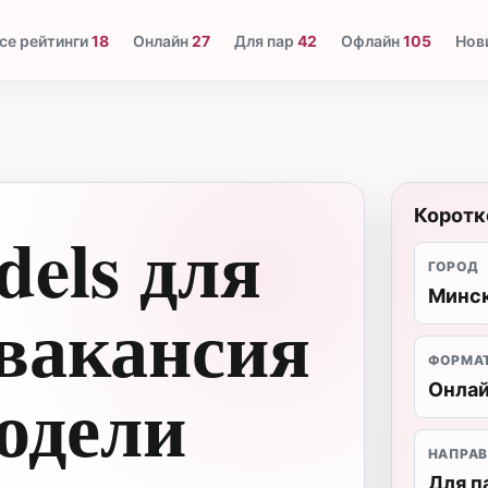
се рейтинги
18
Онлайн
27
Для пар
42
Офлайн
105
Нов
Коротк
dels для
ГОРОД
Минс
вакансия
ФОРМА
одели
Онла
НАПРАВ
Для п