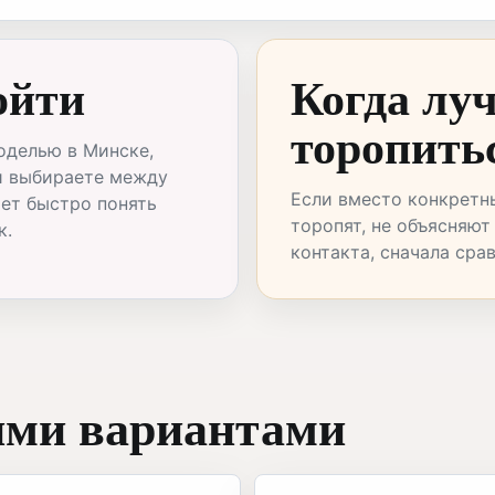
ойти
Когда лу
торопить
оделью в Минске,
и выбираете между
Если вместо конкретн
ает быстро понять
торопят, не объясняют
к.
контакта, сначала сра
ими вариантами